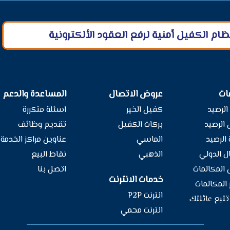
م الكفيل أمنية لرفع العقود الألكترونية
ات
عروض الاتصال
المساعدة والدعم
الرصيد
كفيل الخير
اسئلة متكررة
الرصيد
بركات الكفيل
تقديم وظائف
الرصيد
الماسي
عناوين مراكز الخدمة
ل الدولي
الذهبي
نقاط البيع
المكالمات
اتصل بنا
خدمات الانترنت
 المكالمات
انترنت P2P
تبع عائلتك
انترنت محمي